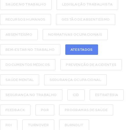
SAÚDE NO TRABALHO
LEGISLAÇÃO TRABALHISTA
RECURSOS HUMANOS
GESTÃO DE ABSENTEÍSMO
ABSENTEÍSMO
NORMATIVAS OCUPACIONAIS
BEM-ESTAR NO TRABALHO
ATESTADOS
DOCUMENTOS MÉDICOS
PREVENÇÃO DE ACIDENTES
SAÚDE MENTAL
SEGURANÇA OCUPACIONAL
SEGURANÇA NO TRABALHO
CID
ESTRATÉGIA
FEEDBACK
PGR
PROGRAMAS DE SAÚDE
ROI
TURNOVER
BURNOUT