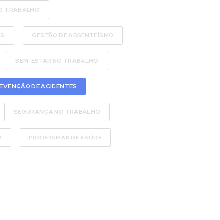
O TRABALHO
OS
GESTÃO DE ABSENTEÍSMO
BEM-ESTAR NO TRABALHO
EVENÇÃO DE ACIDENTES
SEGURANÇA NO TRABALHO
R
PROGRAMAS DE SAÚDE