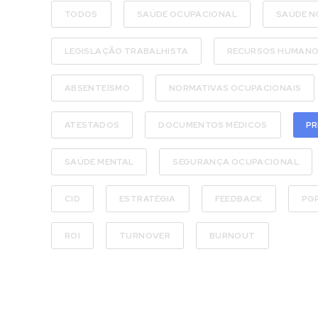
TODOS
SAÚDE OCUPACIONAL
SAÚDE N
LEGISLAÇÃO TRABALHISTA
RECURSOS HUMAN
ABSENTEÍSMO
NORMATIVAS OCUPACIONAIS
ATESTADOS
DOCUMENTOS MÉDICOS
PR
SAÚDE MENTAL
SEGURANÇA OCUPACIONAL
CID
ESTRATÉGIA
FEEDBACK
PG
ROI
TURNOVER
BURNOUT