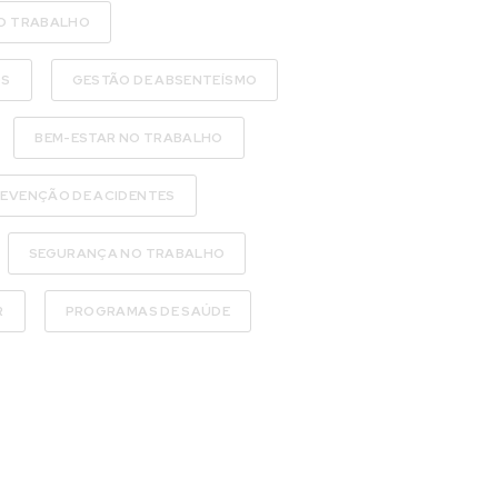
O TRABALHO
OS
GESTÃO DE ABSENTEÍSMO
BEM-ESTAR NO TRABALHO
EVENÇÃO DE ACIDENTES
SEGURANÇA NO TRABALHO
R
PROGRAMAS DE SAÚDE