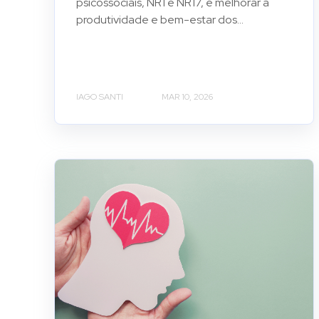
psicossociais, NR1 e NR17, e melhorar a
produtividade e bem-estar dos...
IAGO SANTI
MAR 10, 2026