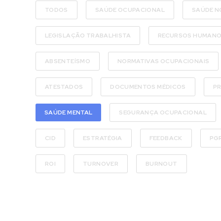
TODOS
SAÚDE OCUPACIONAL
SAÚDE N
LEGISLAÇÃO TRABALHISTA
RECURSOS HUMAN
ABSENTEÍSMO
NORMATIVAS OCUPACIONAIS
ATESTADOS
DOCUMENTOS MÉDICOS
PR
SAÚDE MENTAL
SEGURANÇA OCUPACIONAL
CID
ESTRATÉGIA
FEEDBACK
PG
ROI
TURNOVER
BURNOUT