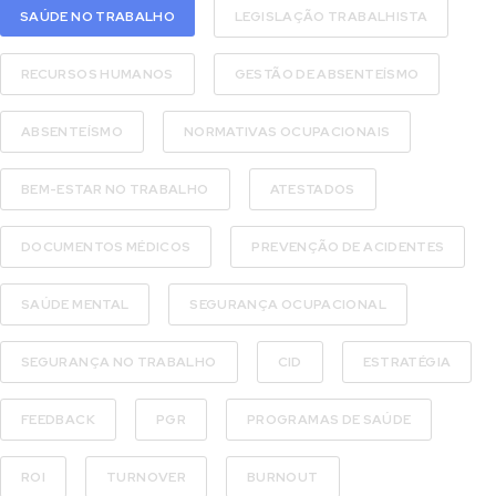
SAÚDE NO TRABALHO
LEGISLAÇÃO TRABALHISTA
RECURSOS HUMANOS
GESTÃO DE ABSENTEÍSMO
ABSENTEÍSMO
NORMATIVAS OCUPACIONAIS
BEM-ESTAR NO TRABALHO
ATESTADOS
DOCUMENTOS MÉDICOS
PREVENÇÃO DE ACIDENTES
SAÚDE MENTAL
SEGURANÇA OCUPACIONAL
SEGURANÇA NO TRABALHO
CID
ESTRATÉGIA
FEEDBACK
PGR
PROGRAMAS DE SAÚDE
ROI
TURNOVER
BURNOUT