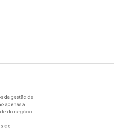
os da gestão de
ão apenas a
ade do negócio.
es de