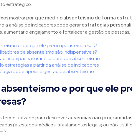
o estratégico.
amos mostrar
por que medir o absenteísmo de forma estru
o a análise de indicadores pode gerar
estratégias personal
os, aumentar o engajamento e fortalecer a gestão de pessoas.
nteísmo e por que ele preocupa as empresas?
dicadores de absenteísmo são indispensáveis?
 não acompanhar os indicadores de absenteísmo
o estratégias a partir da análise de indicadores
logia pode apoiar a gestão de absenteísmo
 absenteísmo e por que ele p
resas?
o termo utilizado para descrever
ausências não programadas
ficadas (atestados médicos, afastamentos legais) ou não justific
al).