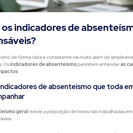
 os indicadores de absenteís
nsáveis?
ísmo de forma clara e consistente vai muito além de simplesme
s. Os
indicadores de absenteísmo
permitem entender
as ca
impactos
.
s indicadores de absenteísmo que toda e
mpanhar
teísmo geral
: mede a proporção de horas não trabalhadas em 
áveis.