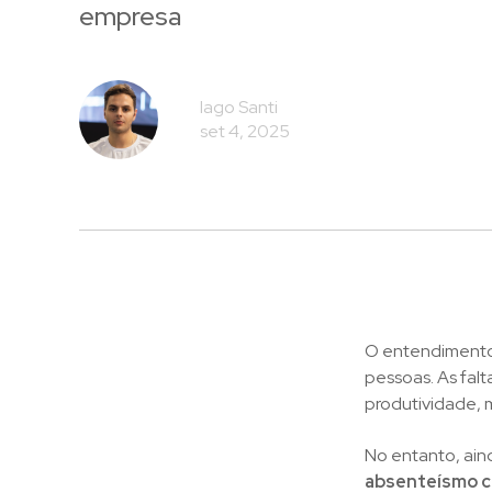
empresa
Iago Santi
set 4, 2025
O entendiment
pessoas. As fal
produtividade, 
No entanto, ai
absenteísmo c