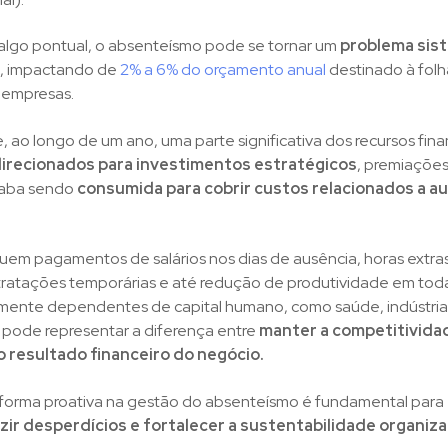
lgo pontual, o absenteísmo pode se tornar um
problema sis
, impactando de
2% a 6% do orçamento anual
destinado à folh
empresas.
ue, ao longo de um ano, uma parte significativa dos recursos fin
direcionados para investimentos estratégicos
, premiações
caba sendo
consumida para cobrir custos relacionados a a
luem pagamentos de salários nos dias de ausência, horas extras
atações temporárias e até redução de produtividade em toda
ente dependentes de capital humano, como saúde, indústria 
 pode representar a diferença entre
manter a competitivida
resultado financeiro do negócio.
de forma proativa na gestão do absenteísmo é fundamental para
zir desperdícios e fortalecer a sustentabilidade organiz