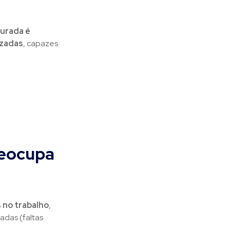
turada é
izadas
, capazes
reocupa
 no trabalho
,
adas (faltas