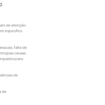
cisam de atenção
em especifico
essoais, falta de
rincipais causas
equados para
usências de
ha de