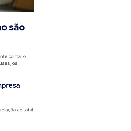
mo são
nte contar o
usas, os
mpresa
relação ao total