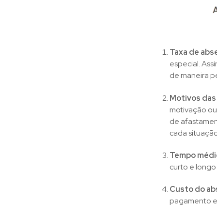
Taxa de abs
especial. Ass
de maneira p
Motivos das
motivação ou 
de afastament
cada situação
Tempo médi
curto e longo
Custo do a
pagamento e o