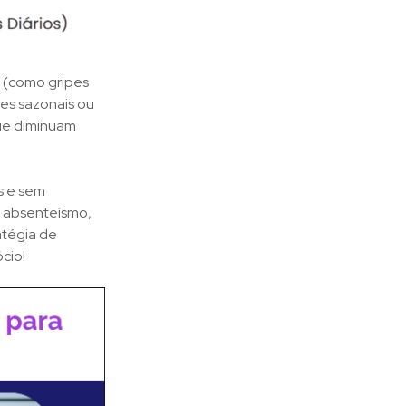
 (como gripes
ões sazonais ou
ue diminuam
s e sem
e absenteísmo,
atégia de
ócio!