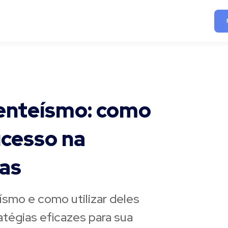
senteísmo: como
ucesso na
ias
smo e como utilizar deles
atégias eficazes para sua