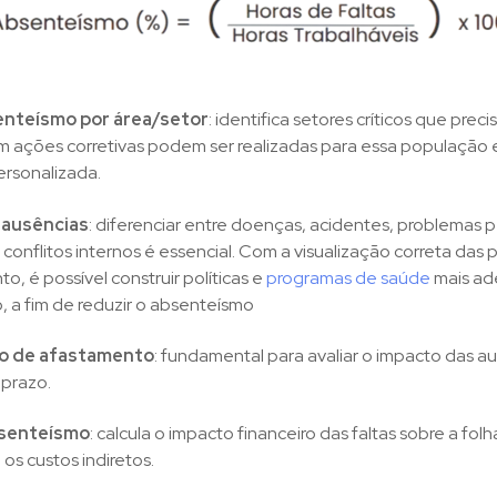
enteísmo por área/setor
: identifica setores críticos que pre
im ações corretivas podem ser realizadas para essa população 
ersonalizada.
 ausências
: diferenciar entre doenças, acidentes, problemas p
conflitos internos é essencial. Com a visualização correta das p
o, é possível construir políticas e
programas de saúde
mais ad
, a fim de reduzir o absenteísmo
o de afastamento
: fundamental para avaliar o impacto das a
 prazo.
bsenteísmo
: calcula o impacto financeiro das faltas sobre a fol
s custos indiretos.