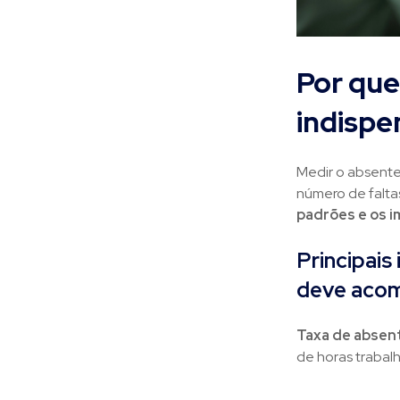
Por que
indispe
Medir o absente
número de falta
padrões e os 
Principai
deve aco
Taxa de absen
de horas trabalh