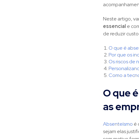
acompanhament
Neste artigo, v
essencial
e com
de reduzir cust
O que é abse
Por que os in
Os riscos de
Personalizand
Como a tecno
O que é
as emp
Absenteísmo
é 
sejam elas justi
sem motivo form