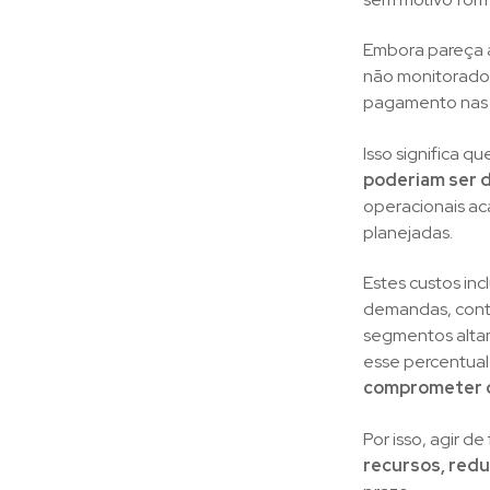
Embora pareça a
não monitorado
pagamento nas 
Isso significa q
poderiam ser 
operacionais a
planejadas.
Estes custos inc
demandas, contr
segmentos altam
esse percentual
comprometer o 
Por isso, agir 
recursos, redu