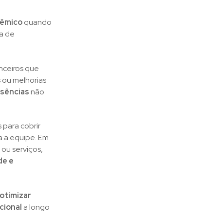
têmico
quando
a de
anceiros que
 ou melhorias
usências
não
 para cobrir
 a equipe. Em
ou serviços,
de e
otimizar
acional
a longo