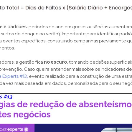
e e padrões
: períodos do ano em que as ausências aumentam
 surtos de dengue no verão). Importante para
identificar padr
 a eventos específicos, construindo campanhas previamente q
mentos.
adores, a gestão fica
no escuro
, tomando decisões superficiai
revenção. Caso queira entender mais sobre os indicadores d
 Experts #13,
evento realizado para a construção de uma estr
a vez mais baseada em dados, personalizada para o seu neg