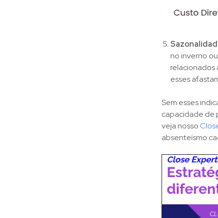
Sazonalidad
no inverno ou
relacionados
esses afasta
Sem esses indic
capacidade de p
veja nosso
Close
absenteísmo cad